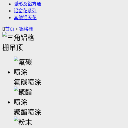
弧形及铝方通
铝窗花系列
其他铝天花

首页
>
铝格栅
氟碳喷涂
聚酯喷涂