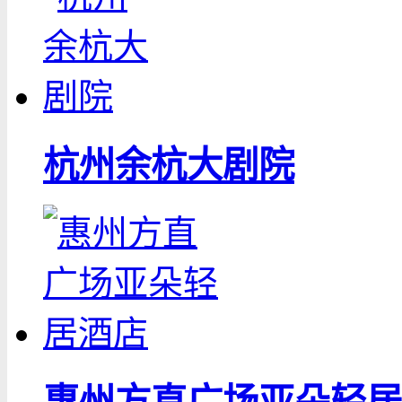
杭州余杭大剧院